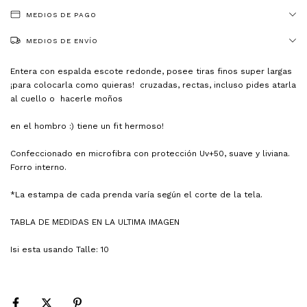
MEDIOS DE PAGO
MEDIOS DE ENVÍO
Entera con espalda escote redonde, posee tiras finos super largas
¡para colocarla como quieras! cruzadas, rectas, incluso pides atarla
al cuello o hacerle moños
en el hombro :) tiene un fit hermoso!
Confeccionado en microfibra con protección Uv+50, suave y liviana.
Forro interno.
*La estampa de cada prenda varía según el corte de la tela.
TABLA DE MEDIDAS EN LA ULTIMA IMAGEN
Isi esta usando Talle: 10