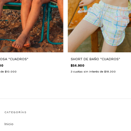
OSA "CUADROS"
SHORT DE BAÑO "CUADROS"
00
$54.900
s de
$10.000
3
cuotas sin interés de
$18.300
CATEGORÍAS
Inicio