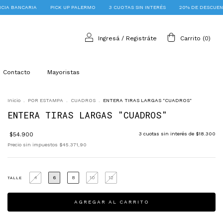
UP PALERMO
3 CUOTAS SIN INTERÉS
20% DE DESCUENTO CON TRANSFERENCIA
Ingresá
/
Registráte
Carrito
(
0
)
Contacto
Mayoristas
Inicio
.
POR ESTAMPA
.
CUADROS
.
ENTERA TIRAS LARGAS "CUADROS"
ENTERA TIRAS LARGAS "CUADROS"
$54.900
3
cuotas sin interés de
$18.300
Precio sin impuestos
$45.371,90
4
6
8
10
12
TALLE