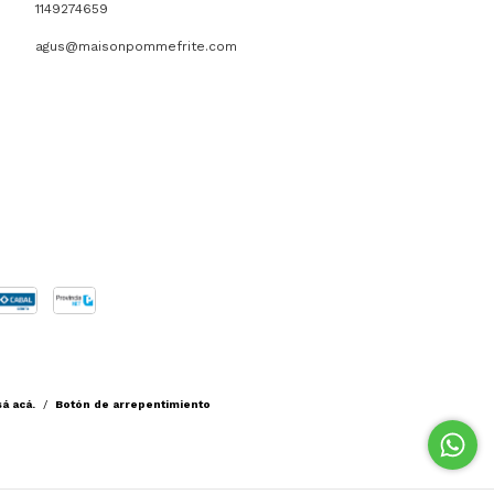
1149274659
agus@maisonpommefrite.com
á acá.
/
Botón de arrepentimiento