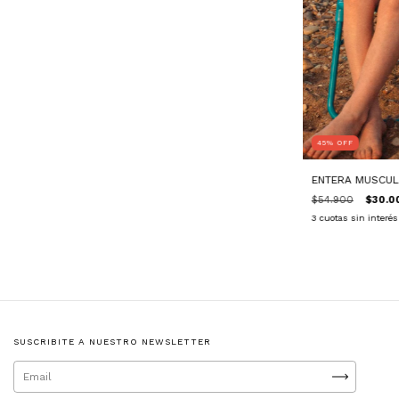
45
%
OFF
ENTERA MUSCUL
$54.900
$30.0
3
cuotas sin interé
SUSCRIBITE A NUESTRO NEWSLETTER