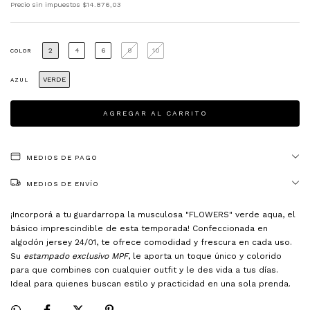
Precio sin impuestos
$14.876,03
2
4
6
8
10
COLOR
VERDE
AZUL
MEDIOS DE PAGO
MEDIOS DE ENVÍO
¡Incorporá a tu guardarropa la musculosa "FLOWERS" verde aqua, el
básico imprescindible de esta temporada! Confeccionada en
algodón jersey 24/01, te ofrece comodidad y frescura en cada uso.
Su
estampado exclusivo MPF
, le aporta un toque único y colorido
para que combines con cualquier outfit y le des vida a tus días.
Ideal para quienes buscan estilo y practicidad en una sola prenda.