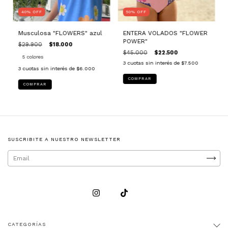
40
%
OFF
50
%
OFF
Musculosa "FLOWERS" azul
ENTERA VOLADOS "FLOWER
POWER"
$29.900
$18.000
$45.000
$22.500
5 colores
3
cuotas sin interés de
$7.500
3
cuotas sin interés de
$6.000
COMPRAR
COMPRAR
SUSCRIBITE A NUESTRO NEWSLETTER
CATEGORÍAS