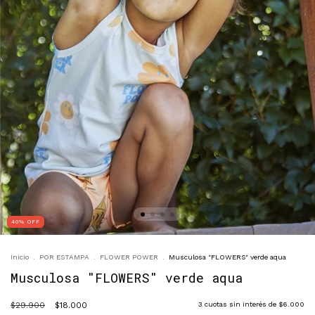
40
%
OFF
Inicio
.
POR ESTAMPA
.
FLOWER POWER
.
Musculosa "FLOWERS" verde aqua
Musculosa "FLOWERS" verde aqua
$29.900
$18.000
3
cuotas sin interés de
$6.000