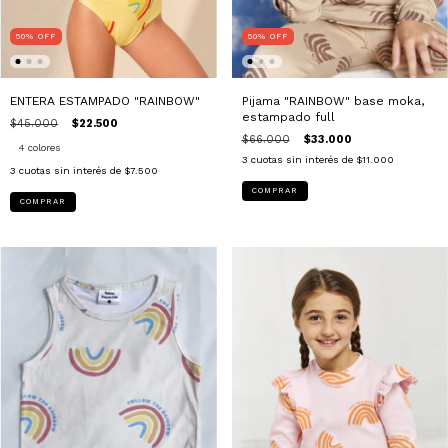
50
%
OFF
50
%
OFF
ENTERA ESTAMPADO "RAINBOW"
Pijama "RAINBOW" base moka,
estampado full
$45.000
$22.500
$66.000
$33.000
4 colores
3
cuotas sin interés de
$11.000
3
cuotas sin interés de
$7.500
COMPRAR
COMPRAR