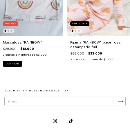
40
%
OFF
SIN STOCK
Musculosa "RAINBOW"
Pijama "RAINBOW" base rosa,
estampado full
$29.900
$18.000
$66.000
$33.000
3
cuotas sin interés de
$6.000
3
cuotas sin interés de
$11.000
COMPRAR
SUSCRIBITE A NUESTRO NEWSLETTER