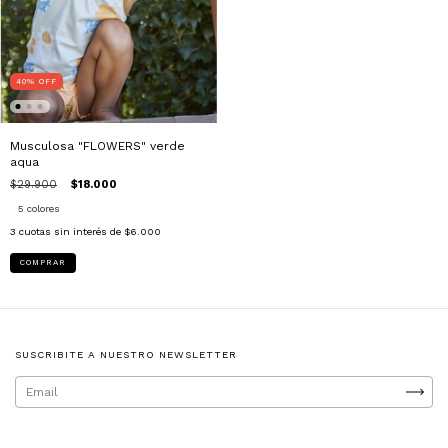
40
%
OFF
Musculosa "FLOWERS" verde
aqua
$29.900
$18.000
5 colores
3
cuotas sin interés de
$6.000
COMPRAR
SUSCRIBITE A NUESTRO NEWSLETTER