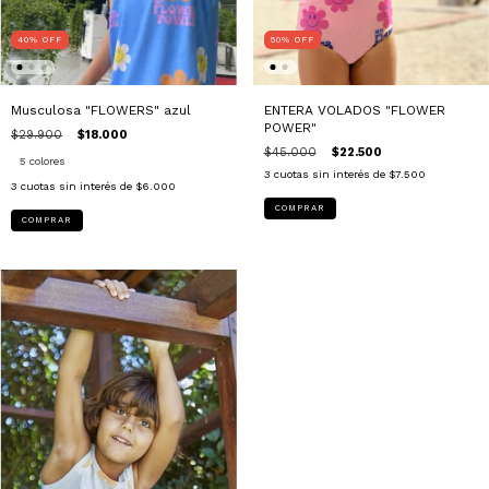
40
%
OFF
50
%
OFF
Musculosa "FLOWERS" azul
ENTERA VOLADOS "FLOWER
POWER"
$29.900
$18.000
$45.000
$22.500
5 colores
3
cuotas sin interés de
$7.500
3
cuotas sin interés de
$6.000
COMPRAR
COMPRAR